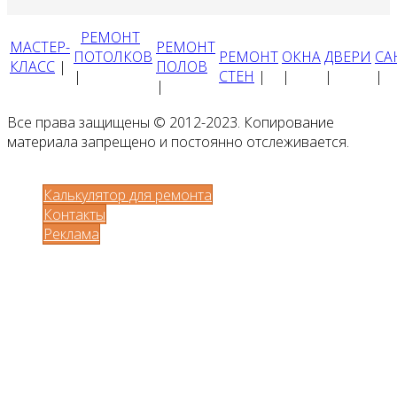
РЕМОНТ
МАСТЕР-
РЕМОНТ
ПОТОЛКОВ
РЕМОНТ
ОКНА
ДВЕРИ
СА
КЛАСС
|
ПОЛОВ
|
СТЕН
|
|
|
|
|
Все права защищены © 2012-2023. Копирование
материала запрещено и постоянно отслеживается.
Калькулятор для ремонта
Контакты
Реклама