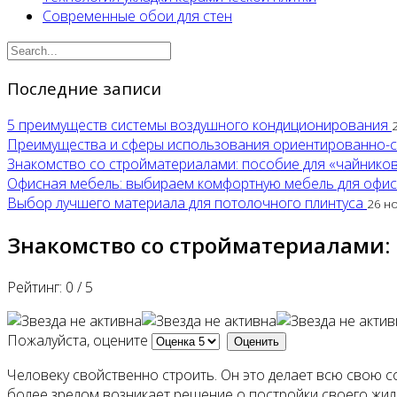
Современные обои для стен
Последние записи
5 преимуществ системы воздушного кондиционирования
Преимущества и сферы использования ориентированно-
Знакомство со стройматериалами: пособие для «чайнико
Офисная мебель: выбираем комфортную мебель для офи
Выбор лучшего материала для потолочного плинтуса
26 н
Знакомство со стройматериалами:
Рейтинг:
0
/
5
Пожалуйста, оцените
Человеку свойственно строить. Он это делает всю свою со
более зрелом возникает решение о постройки своего жилищ