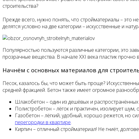
строительства?
Прежде всего, нужно понять, что стройматериалы – это 
делятся условно на две категории – искусственные и нату
Популярностью пользуются различные категории, это зави
прозрачные вещества. В начале XXI века пластик прочно 
Начнём с основных материалов для строительс
Песок, казалось бы, что может быть проще? Искусственны
средней фракцией. Бетон также имеет огромное разнообр
Шлакобетон – один из дешёвых и распространённых в
Полистробетон – лёгок и практичен, изолирует шум, 
Газобетон – лёгкий, удобный, хорошо режется, но си
перегородки в квартире
.
Кирпич – отличный стройматериал! Не гниёт, долговеч