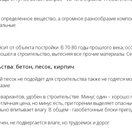
не определённое вещество, а огромное разнообразие компо
ральные.
сит от объекта постройки. В 70-80 годы прошлого века, ос
вошёл в строительство, вытесняя все прочие материалы. С
тва: бетон, песок, кирпич
й песок не подойдёт для строительства также не годятся м
азие:
ариантов, удобен в строительстве. Минус один – хорошо п
отличная цена, но минус есть, при горении выделяет опасны
льно впитывает влагу. В общем - газобетонные блоки приго
ен, не подвергается влаге, но трудоёмок и дорог.