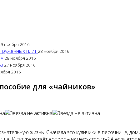
29 ноября 2016
стружечных плит
28 ноября 2016
в»
28 ноября 2016
са
27 ноября 2016
оября 2016
 пособие для «чайников»
знательную жизнь. Сначала это куличики в песочнице, доми
а. И тут же встаёт вопрос – из чего строить? А если этот