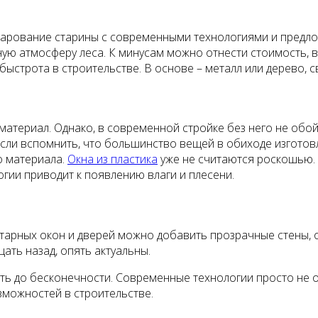
арование старины с современными технологиями и предложе
чную атмосферу леса. К минусам можно отнести стоимость, 
 быстрота в строительстве. В основе – металл или дерево,
материал. Однако, в современной стройке без него не обойт
 если вспомнить, что большинство вещей в обиходе изготовл
о материала.
Окна из пластика
уже не считаются роскошью. 
гии приводит к появлению влаги и плесени.
нтарных окон и дверей можно добавить прозрачные стены,
ать назад, опять актуальны.
 до бесконечности. Современные технологии просто не ос
можностей в строительстве.