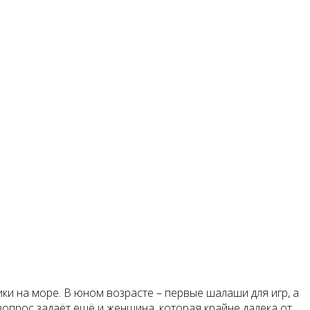
ки на море. В юном возрасте – первые шалаши для игр, а
 вопрос задаёт ещё и женщина, которая крайне далека от