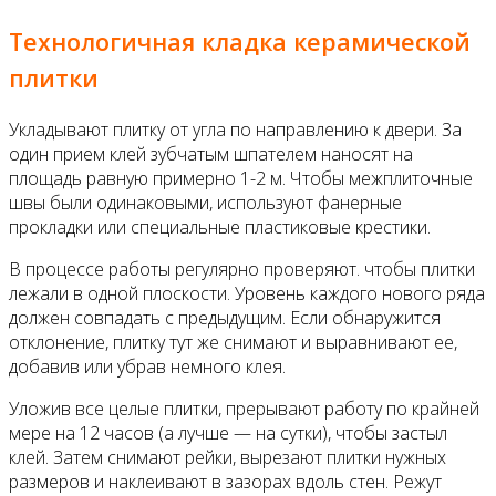
Технологичная кладка керамической
плитки
Укладывают плитку от угла по направлению к двери. За
один прием клей зубчатым шпателем наносят на
площадь равную примерно 1-2 м. Чтобы межплиточные
швы были одинаковы­ми, используют фанерные
прокладки или специальные пластиковые крес­тики.
В процессе работы регулярно прове­ряют. чтобы плитки
лежали в одной плоскости. Уровень каждого нового ряда
должен совпадать с предыду­щим. Если обнаружится
отклонение, плитку тут же снимают и выравнива­ют ее,
добавив или убрав немного клея.
Уложив все целые плитки, прерыва­ют работу по крайней
мере на 12 ча­сов (а лучше — на сутки), чтобы за­стыл
клей. Затем снимают рейки, вы­резают плитки нужных
размеров и наклеивают в зазорах вдоль стен. Режут