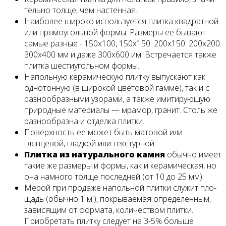
тельно толще, чем настенная.
Наиболее широко используется плитка квадратной
или прямоугольной формы. Размеры ее бывают
самые разные - 150x100, 150x150. 200x150. 200x200.
300x400 мм и даже 300x600 им. Встречается также
плитка шестиугольном формы.
Напольную керамическую плитку выпускают как
однотонную (в широкой цветовой гамме), так и с
разнообразными узорами, а также имитирующую
природные материа­лы — мрамор, гранит. Столь же
разнообразна и от­делка плитки.
Поверхность ее может быть матовой или
глянцевой, гладкой или текстурной.
Плитка из натурального камня
обычно имеет
такие же размеры и формы, как и керамическая, но
она на­много толще последней (от 10 до 25 мм).
Мерой при продаже напольной плитки служит пло­
щадь (обычно 1 м'), покрываемая определенным,
за­висящим от формата, количеством плитки.
Приобре­тать плитку следует на 3-5% больше