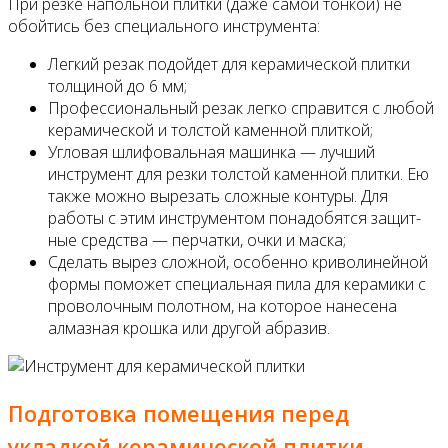
При резке напольной плитки (даже са­мой тонкой) не
обойтись без специаль­ного инструмента:
Легкий резак подойдет для керами­ческой плитки
толщиной до 6 мм;
Профессиональный резак легко справится с любой
керамической и толстой каменной плиткой;
Угловая шлифовальная машинка — лучший
инструмент для резки тол­стой каменной плитки. Ею
также можно вырезать сложные кон­туры. Для
работы с этим инструментом понадобятся защит­
ные средства — перчатки, очки и маска;
Сделать вырез сложной, особенно криволинейной
формы поможет спе­циальная пила для керамики с
проволочным полотном, на которое нанесена
алмазная крошка или дру­гой абразив.
Подготовка помещения перед
укладкой керамической плитки