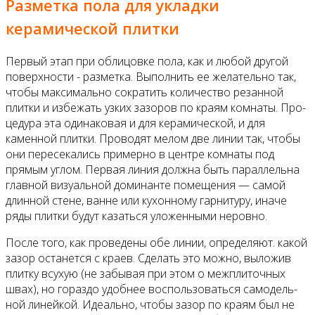
Разметка пола для укладки
керамической плитки
Первый этап при облицовке пола, как и лю­бой другой
поверхности - разметка. Выпол­нить ее желательно так,
чтобы максимально сократить количество резанной
плитки и из­бежать узких зазоров по краям комнаты. Про­
цедура эта одинаковая и для керамической, и для
каменной плитки. Проводят мелом две линии так, чтобы
они пересекались примерно в центре комнаты под
прямым углом. Первая линия должна быть параллельна
главной ви­зуальной доминанте помещения — самой
длинной стене, ванне или кухонному гарниту­ру, иначе
ряды плитки будут казаться уложен­ными неровно.
После того, как проведены обе линии, опре­деляют. какой
зазор останется с краев. Сде­лать это можно, выложив
плитку всухую (не забывая при этом о межплиточных
швах), но гораздо удобнее воспользоваться самодель­
ной линейкой. Идеально, чтобы зазор по кра­ям был не