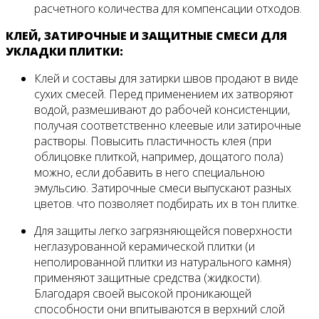
расчетного коли­чества для компенсации отходов.
КЛЕЙ, ЗАТИРОЧНЫЕ И ЗАЩИТНЫЕ СМЕСИ ДЛЯ
УКЛАДКИ ПЛИТКИ:
Клей и составы для затирки швов продают в виде
су­хих смесей. Перед применением их затворяют
водой, размешивают до рабочей консистенции,
получая соот­ветственно клеевые или затирочные
растворы. Повы­сить пластичность клея (при
облицовке плиткой, например, до­щатого пола)
можно, если добавить в него специальною
эмульсию. Затирочные смеси выпускают разных
цве­тов. что позволяет подбирать их в тон плитке.
Для защиты легко загрязняющейся поверхности
неглазурованной керамической плитки (и
неполирован­ной плитки из натурального камня)
применяют защит­ные средства (жидкости).
Благодаря своей высокой проникающей
способности они впитываются в верх­ний слой