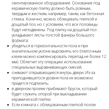
смонтиро­ванное оборудование. Основание под
керамическую плитку должно быть ровным,
твердым и жестким, например, таким, как бетонная
стяжка. Конечно, можно облицевать плиткой и
дощатый пол, но с условием, что все половицы
будут неподвижны. Под плитку на дощатый пол
укладывают листы толстой фанеры большого
формата;
убедиться в горизонтальности пола и при
значительном уклоне выровнять его (плиточным
клеем можно компенсировать перепад не более 12
мм). Облегчит эту операцию использование
специальных выравнивающих смесей;
снимают открывающиеся внутрь двери. Из-за
приподнявшегося уровня пола их возмож­но
придется подпилить;
в дверном проеме прибивают брусок, который
будет служить опорой при выкладывании
керамической плитки;
Если комната с облицованным плиткой полом