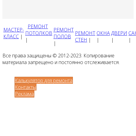
РЕМОНТ
МАСТЕР-
РЕМОНТ
ПОТОЛКОВ
РЕМОНТ
ОКНА
ДВЕРИ
СА
КЛАСС
|
ПОЛОВ
|
СТЕН
|
|
|
|
|
Все права защищены © 2012-2023. Копирование
материала запрещено и постоянно отслеживается.
Калькулятор для ремонта
Контакты
Реклама