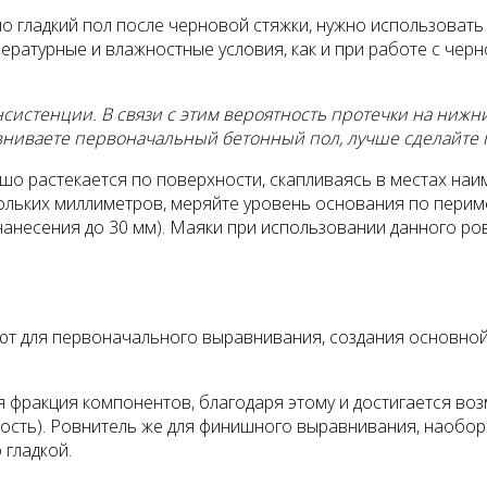
о гладкий пол после черновой стяжки, нужно использоват
ратурные и влажностные условия, как и при работе с чер
систенции. В связи с этим вероятность протечки на ниж
вниваете первоначальный бетонный пол, лучше сделайте
ошо растекается по поверхности, скапливаясь в местах наим
ольких миллиметров, меряйте уровень основания по перим
 нанесения до 30 мм). Маяки при использовании данного ро
ют для первоначального выравнивания, создания основной 
 фракция компонентов, благодаря этому и достигается во
ность). Ровнитель же для финишного выравнивания, наобор
 гладкой.