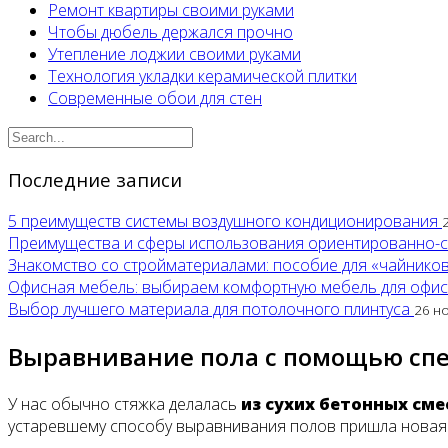
Ремонт квартиры своими руками
Чтобы дюбель держался прочно
Утепление лоджии своими руками
Технология укладки керамической плитки
Современные обои для стен
Последние записи
5 преимуществ системы воздушного кондиционирования
Преимущества и сферы использования ориентированно-
Знакомство со стройматериалами: пособие для «чайнико
Офисная мебель: выбираем комфортную мебель для офи
Выбор лучшего материала для потолочного плинтуса
26 н
Выравнивание пола с помощью сп
У нас обычно стяжка делалась
из сухих бетонных сме
устаревшему способу выравнивания полов пришла новая 