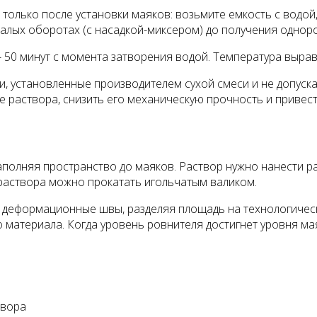
олько после установки маяков: возьмите емкость с водой,
ых оборотах (с насадкой-миксером) до получения однород
- 50 минут с момента затворения водой. Температура выра
 установленные производителем сухой смеси и не допуска
 раствора, снизить его механическую прочность и привест
аполняя пространство до маяков. Раствор нужно нанести 
раствора можно прокатать игольчатым валиком.
ь деформационные швы, разделяя площадь на технологиче
о материала. Когда уровень ровнителя достигнет уровня ма
твора