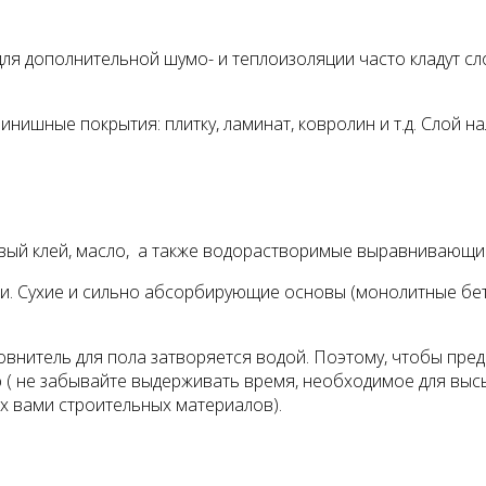
для дополнительной шумо- и теплоизоляции часто кладут с
ишные покрытия: плитку, ламинат, ковролин и т.д. Слой н
вый клей, масло, а также водорастворимые выравнивающие
и. Сухие и сильно абсорбирующие основы (монолитные бе
овнитель для пола затворяется водой. Поэтому, чтобы пр
ю ( не забывайте выдерживать время, необходимое для выс
х вами строительных материалов).