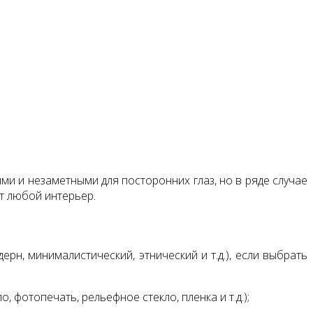
ми и незаметными для посторонних глаз, но в ряде случае
т любой интерьер.
рн, минималистический, этнический и т.д.), если выбрать
 фотопечать, рельефное стекло, пленка и т.д.);