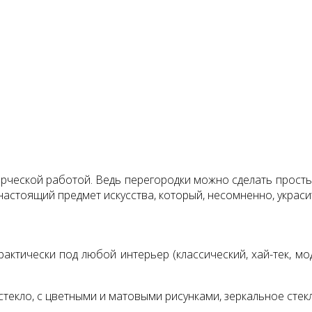
рческой работой. Ведь перегородки можно сделать просты
астоящий предмет искусства, который, несомненно, украси
тически под любой интерьер (классический, хай-тек, моде
екло, с цветными и матовыми рисунками, зеркальное стекло,