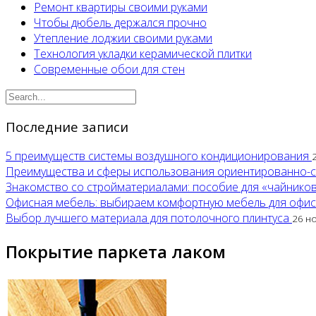
Ремонт квартиры своими руками
Чтобы дюбель держался прочно
Утепление лоджии своими руками
Технология укладки керамической плитки
Современные обои для стен
Последние записи
5 преимуществ системы воздушного кондиционирования
Преимущества и сферы использования ориентированно-
Знакомство со стройматериалами: пособие для «чайнико
Офисная мебель: выбираем комфортную мебель для офи
Выбор лучшего материала для потолочного плинтуса
26 н
Покрытие паркета лаком