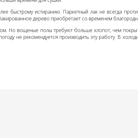
больше времени для сушки.
е быстрому истиранию. Паркетный лак не всегда проти­
тлакированное дерево приобретает со временем благородны
ком. Но вощеные полы требуют больше хлопот, чем покрыты
огоду не рекомендуется произво­дить эту работу. В холо