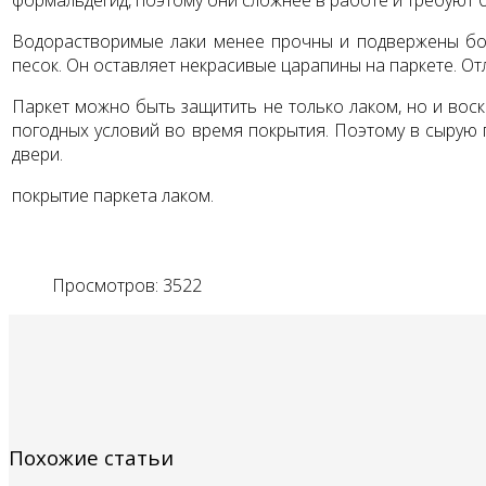
формальдегид, поэтому они сложнее в рабо­те и требуют 
Водорастворимые лаки менее прочны и подвержены боле
песок. Он оставляет некрасивые царапи­ны на паркете. О
Паркет можно быть защитить не только лаком, но и вос
погодных условий во время покрытия. Поэтому в сырую п
двери.
покрытие паркета лаком.
Просмотров: 3522
Похожие статьи